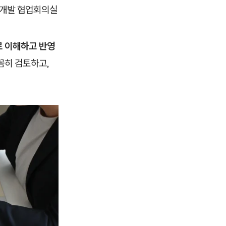
획&개발 협업회의실
로 이해하고 반영
꼼히 검토하고,